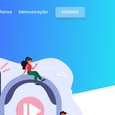
Planos
Demostração
ASSINAR