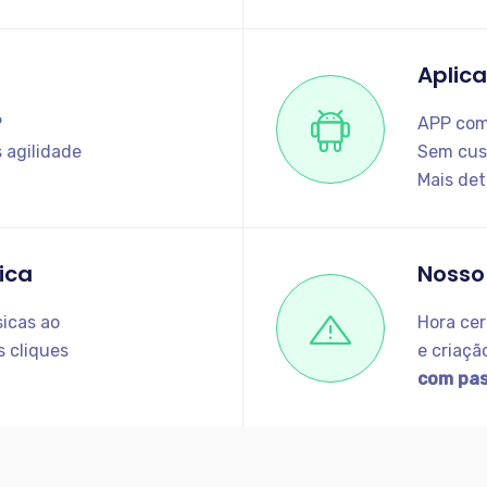
Aplica
P
APP comp
 agilidade
Sem cust
Mais det
ica
Nosso
icas ao
Hora cer
 cliques
e criação
com past